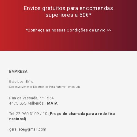
Envios gratuitos para encomendas
superiores a 50€*
*Conheça as nossas Condições de Envio >>
EMPRESA
Estreia com Êxito
Desenvolvimento Electrónica Para Automatismos Lda
Rua da Vessada, nº 1554
4475-385 Milheirós -
MAIA
Tel.
22 960 3109
/
10
(
Preço de c
hamada para a rede fixa
nacional)
geral.ece@gmail.com