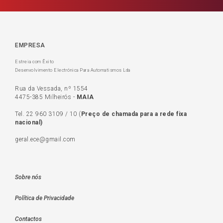
EMPRESA
Estreia com Êxito
Desenvolvimento Electrónica Para Automatismos Lda
Rua da Vessada, nº 1554
4475-385 Milheirós -
MAIA
Tel.
22 960 3109
/
10
(
Preço de c
hamada para a rede fixa
nacional)
geral.ece@gmail.com
Sobre nós
Política de Privacidade
Contactos