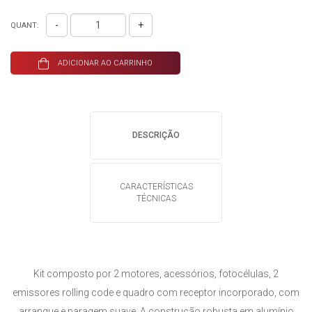
-
+
QUANT:
ADICIONAR AO CARRINHO
DESCRIÇÃO
CARACTERÍSTICAS
TÉCNICAS
Kit composto por 2 motores, acessórios, fotocélulas, 2
emissores rolling code e quadro com receptor incorporado, com
arranque e paragem suave. A construção robusta em alumínio