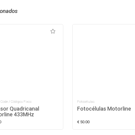
ionados
 Code / Códigos Fixos
Fotocélulas
sor Quadricanal
Fotocélulas Motorline
rline 433MHz
0
€ 50.00