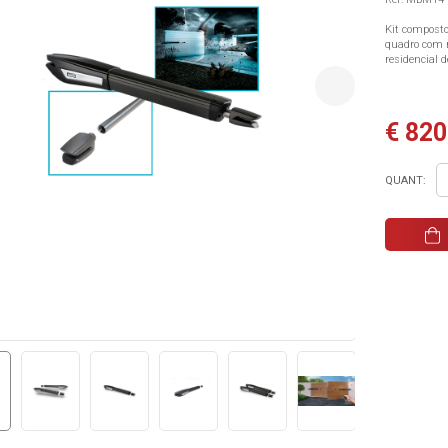
Kit composto
quadro com r
residencial 
€ 820
QUANT: