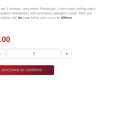
 por 2 motores, acessórios, fotocélulas, 2 emissores rolling code e
eceptor incorporado, com arranque e paragem suave. Para uso
de folhas até
4
m
cada folha, com curso de
6
00mm
.00
-
+
ADICIONAR AO CARRINHO