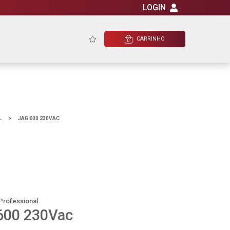
LOGIN
CARRINHO
0
L
>
JAG 600 230VAC
Professional
600 230Vac