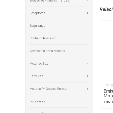
Emissores - Outras marcas
Relac
Receptores
Segurança
Controlo de Acesso
Acessórios para Motores
Motor ao Eixo
Barreiras
Rolling
Motores P/ Grades Enrolar
Emis
Moto
Fotocélulas
€ 35.0