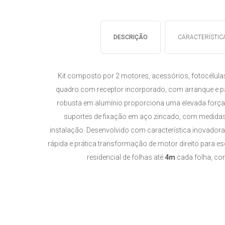
DESCRIÇÃO
CARACTERÍSTIC
Kit composto por 2 motores, acessórios, fotocélulas
quadro com receptor incorporado, com arranque e 
robusta em alumínio proporciona uma elevada força e
suportes de fixação em aço zincado, com medidas 
instalação. Desenvolvido com característica inovadora
rápida e prática transformação de motor direito para es
residencial de folhas até
4m
cada folha, co