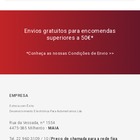
Envios gratuitos para encomendas
superiores a 50€*
*Conheça as nossas Condições de Envio >>
EMPRESA
Estreia com Êxito
Desenvolvimento Electrónica Para Automatismos Lda
Rua da Vessada, nº 1554
4475-385 Milheirós -
MAIA
Tel.
22 960 3109
/
10
(
Preço de c
hamada para a rede fixa