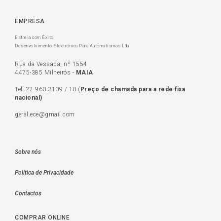
EMPRESA
Estreia com Êxito
Desenvolvimento Electrónica Para Automatismos Lda
Rua da Vessada, nº 1554
4475-385 Milheirós -
MAIA
Tel.
22 960 3109
/
10
(
Preço de c
hamada para a rede fixa
nacional)
geral.ece@gmail.com
Sobre nós
Política de Privacidade
Contactos
COMPRAR ONLINE