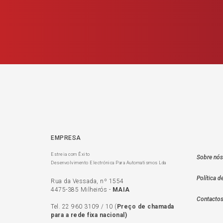
EMPRESA
Estreia com Êxito
Sobre nós
Desenvolvimento Electrónica Para Automatismos Lda
Política d
Rua da Vessada, nº 1554
4475-385 Milheirós -
MAIA
Contacto
Tel.
22 960 3109
/
10
(
Preço de c
hamada
para a rede fixa nacional)