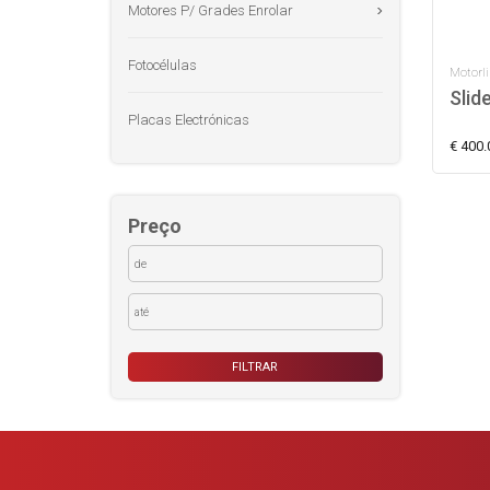
Motores P/ Grades Enrolar
Fotocélulas
Motorli
Slid
Placas Electrónicas
€ 400.
Preço
FILTRAR