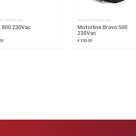
ne Professional
Motorline Professional
e 800 230Vac
Motorline Bravo 500
230Vac
00
€ 350.00