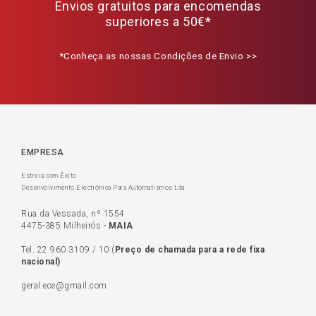
Envios gratuitos para encomendas
superiores a 50€*
*Conheça as nossas Condições de Envio >>
EMPRESA
Estreia com Êxito
Desenvolvimento Electrónica Para Automatismos Lda
Rua da Vessada, nº 1554
4475-385 Milheirós -
MAIA
Tel.
22 960 3109
/
10
(
Preço de c
hamada para a rede fixa
nacional)
geral.ece@gmail.com