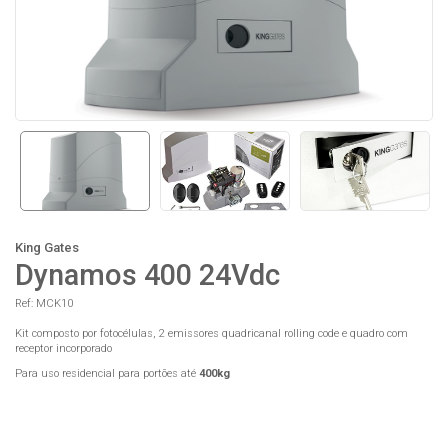
Desbloqueio com chave
Central incorporada
Manípulo de alumínio com
A nova central StarG8,
tampa protetora e chave
com recetor incorporado,
de desbloqueio personalizada
garante o mais alto desempenho
King Gates
Dynamos 400 24Vdc
Ref: MCK10
Kit composto por fotocélulas, 2 emissores quadricanal rolling code e quadro com
receptor incorporado
Para uso residencial para portões até
400kg