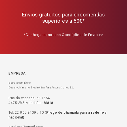
Envios gratuitos para encomendas
superiores a 50€*
*Conheça as nossas Condições de Envio >>
EMPRESA
Estreia com Êxito
Desenvolvimento Electrónica Para Automatismos Lda
Rua da Vessada, nº 1554
4475-385 Milheirós -
MAIA
Tel.
22 960 3109
/
10
(
Preço de c
hamada para a rede fixa
nacional)