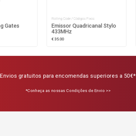
 Code / Códigos Fixos
Acessórios para Motores
sor Quadricanal Stylo
Cremalheira em Nylon
MHz
0
€ 18.00
Envios gratuitos para encomendas superiores a 50€*
*Conheça as nossas Condições de Envio >>