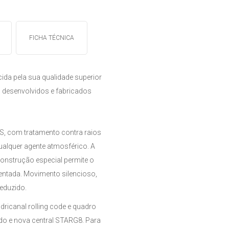
FICHA TÉCNICA
ida pela sua qualidade superior
 desenvolvidos e fabricados
.
S, com tratamento contra raios
qualquer agente atmosférico. A
construção especial permite o
entada. Movimento silencioso,
eduzido.
dricanal rolling code e quadro
ido e nova central STARG8. Para