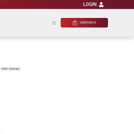
LOGIN
CARRINHO
0
1000 230VAC
s