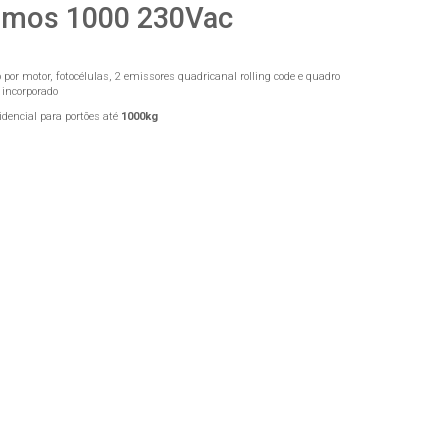
mos 1000 230Vac
 por motor, fotocélulas, 2 emissores quadricanal rolling code e quadro
 incorporado
idencial para portões até
1000kg