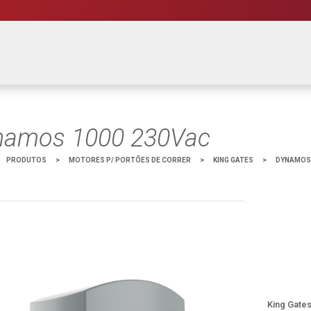
namos 1000 230Vac
PRODUTOS
>
MOTORES P/ PORTÕES DE CORRER
>
KING GATES
>
DYNAMOS 
King Gate