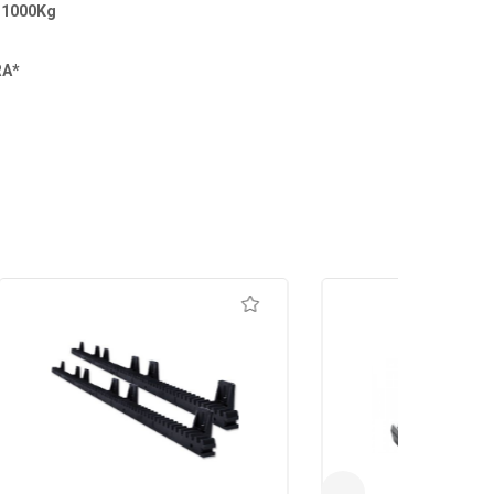
é
1000Kg
RA*