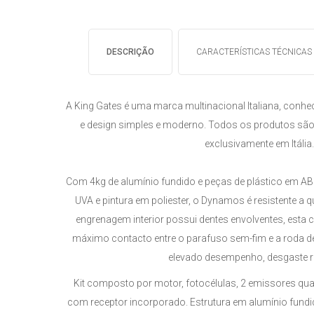
DESCRIÇÃO
CARACTERÍSTICAS TÉCNICAS
A King Gates é uma marca multinacional Italiana, conhec
e design simples e moderno. Todos os produtos são
exclusivamente em Itália
Com 4kg de alumínio fundido e peças de plástico em AB
UVA e pintura em poliester, o Dynamos é resistente a 
engrenagem interior possui dentes envolventes, esta 
máximo contacto entre o parafuso sem-fim e a roda d
elevado desempenho, desgaste r
Kit composto por
motor
, fotocélulas, 2 emissores qua
com receptor incorporado
. Estrutura em alumínio fund