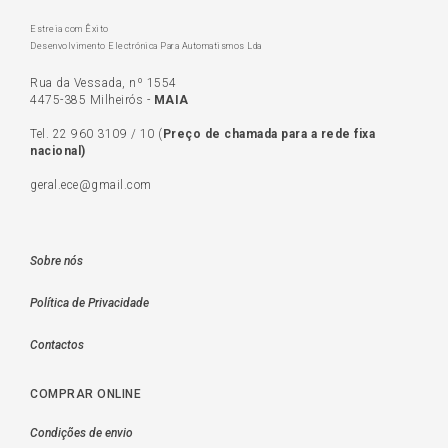
Estreia com Êxito
Desenvolvimento Electrónica Para Automatismos Lda
Rua da Vessada, nº 1554
4475-385 Milheirós -
MAIA
Tel.
22 960 3109
/
10
(
Preço de c
hamada para a rede fixa
nacional)
geral.ece@gmail.com
Sobre nós
Política de Privacidade
Contactos
COMPRAR ONLINE
Condições de envio