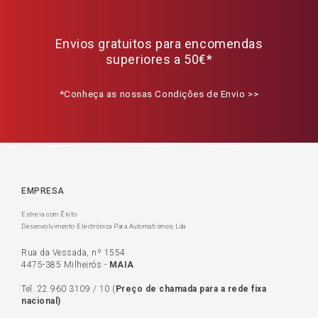
Envios gratuitos para encomendas
superiores a 50€*
*Conheça as nossas Condições de Envio >>
EMPRESA
Estreia com Êxito
Desenvolvimento Electrónica Para Automatismos Lda
Rua da Vessada, nº 1554
4475-385 Milheirós -
MAIA
Tel.
22 960 3109
/
10
(
Preço de c
hamada para a rede fixa
nacional)