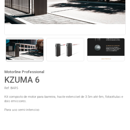
Motorline Professional
KZUMA 6
Ref: BAR5
Kit composto de motor para barreira, haste extensível de 3.5m até 6m, fotocélulas e
dois emissores.
Para uso semi-intensivo