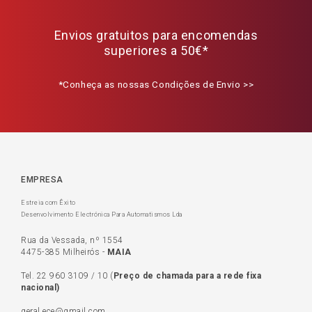
Envios gratuitos para encomendas
superiores a 50€*
*Conheça as nossas Condições de Envio >>
EMPRESA
Estreia com Êxito
Desenvolvimento Electrónica Para Automatismos Lda
Rua da Vessada, nº 1554
4475-385 Milheirós -
MAIA
Tel.
22 960 3109
/
10
(
Preço de c
hamada para a rede fixa
nacional)
geral.ece@gmail.com