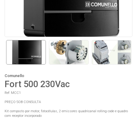
Comunello
Fort 500 230Vac
Ref: MCC1
PREÇO SOB CONSULTA
Kit composto por
motor
, fotocélulas, 2 emissores quadricanal rolling code e quadro
com receptor incorporado