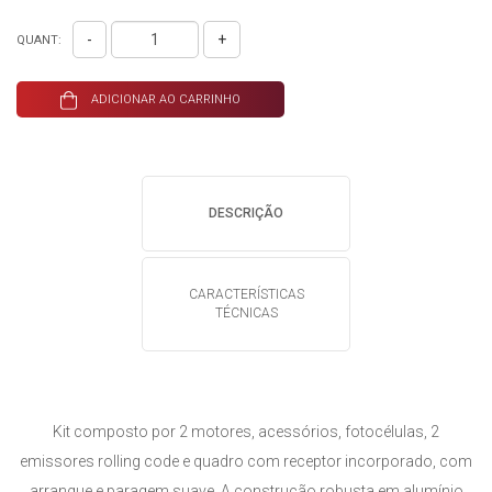
-
+
QUANT:
ADICIONAR AO CARRINHO
DESCRIÇÃO
CARACTERÍSTICAS
TÉCNICAS
Kit composto por 2 motores, acessórios, fotocélulas, 2
emissores rolling code e quadro com receptor incorporado, com
arranque e paragem suave. A construção robusta em alumínio