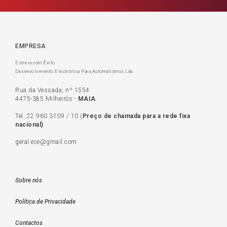
EMPRESA
Estreia com Êxito
Desenvolvimento Electrónica Para Automatismos Lda
Rua da Vessada, nº 1554
4475-385 Milheirós -
MAIA
Tel.
22 960 3109
/
10
(
Preço de c
hamada para a rede fixa
nacional)
geral.ece@gmail.com
Sobre nós
Política de Privacidade
Contactos