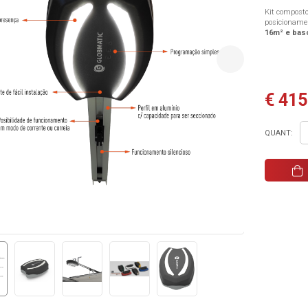
Kit composto
posicionamen
16m² e bas
€ 415
QUANT: