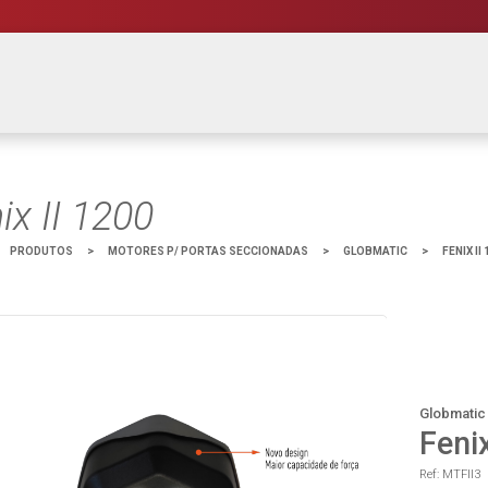
ix II 1200
PRODUTOS
>
MOTORES P/ PORTAS SECCIONADAS
>
GLOBMATIC
>
FENIX II
Globmatic
Fenix
Ref: MTFII3