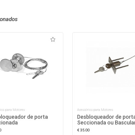
ionados
ios para Motores
Acessórios para Motores
loqueador de porta
Desbloqueador de port
cionada
Seccionada ou Bascula
0
€ 35.00