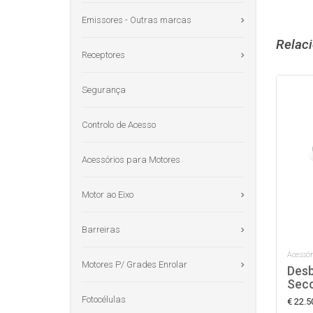
Emissores - Outras marcas
Relac
Receptores
Segurança
Controlo de Acesso
Acessórios para Motores
Motor ao Eixo
Barreiras
Acessór
Motores P/ Grades Enrolar
Desb
Sec
Fotocélulas
€ 22.5