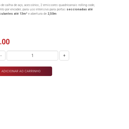
 de calha de aço, acessórios, 2 emissores quadricanais rolling code,
to por encoder, para uso intensivo para portas
seccionadas até
culantes até 13m²
e abertura de
2,50m
.00
-
+
ADICIONAR AO CARRINHO