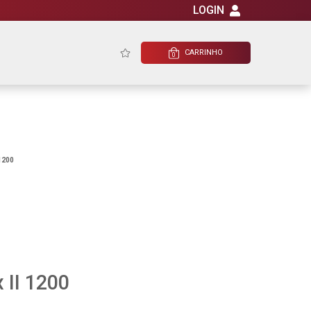
LOGIN
CARRINHO
0
 1200
 II 1200