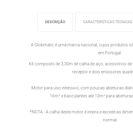
DESCRIÇÃO
CARACTERÍSTICAS TÉCNICAS
A Globmatic é uma marca nacional, cujos produtos sã
em Portugal.
Kit composto de 3,30m de calha de aço, acessórios de 
receptor e dois emissores quadr
Motor para uso intensivo, com poucas aberturas diár
16m² e basculantes até 13m² para aberturas
*NOTA - A calha deste motor é inteira e excede as dime
normal