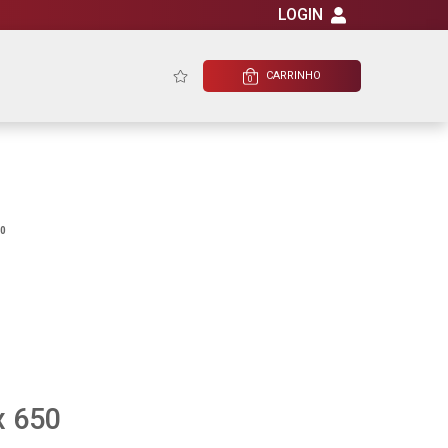
LOGIN
CARRINHO
0
50
x 650