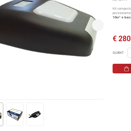
Kit composto
posicionamen
10m² e bas
€ 280
QUANT: