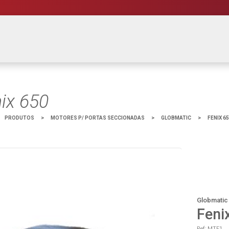
ix 650
PRODUTOS
>
MOTORES P/ PORTAS SECCIONADAS
>
GLOBMATIC
>
FENIX 6
Globmatic
Feni
Ref: MTF1