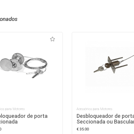
ionados
ios para Motores
Acessórios para Motores
loqueador de porta
Desbloqueador de port
cionada
Seccionada ou Bascula
0
€ 35.00