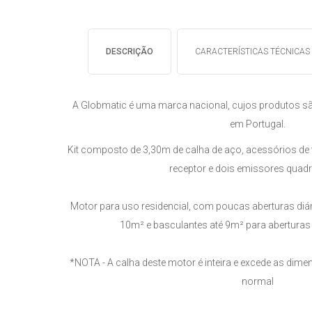
DESCRIÇÃO
CARACTERÍSTICAS TÉCNICAS
A Globmatic é uma marca nacional, cujos produtos sã
em Portugal.
Kit composto de 3,30m de calha de aço, acessórios de 
receptor e dois emissores quadr
Motor para uso residencial, com poucas aberturas diá
10m² e basculantes até 9m² para aberturas 
*NOTA - A calha deste motor é inteira e excede as dime
normal