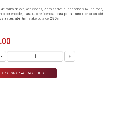
 de calha de aço, acessórios, 2 emissores quadricanais rolling code,
to por encoder, para uso residencial para portas
seccionadas até
culantes até 9m²
e abertura de
2,50m
.00
-
+
ADICIONAR AO CARRINHO