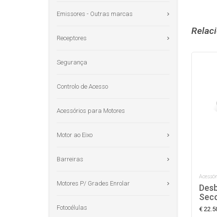
Emissores - Outras marcas
Relac
Receptores
Segurança
Controlo de Acesso
Acessórios para Motores
Motor ao Eixo
Barreiras
Acessór
Motores P/ Grades Enrolar
Desb
Sec
Fotocélulas
€ 22.5