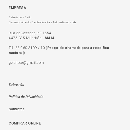
EMPRESA
Estreia com Êxito
Desenvolvimento Electrónica Para Automatismos Lda
Rua da Vessada, nº 1554
4475-385 Milheirós -
MAIA
Tel.
22 960 3109
/
10
(
Preço de c
hamada para a rede fixa
nacional)
geral.ece@gmail.com
Sobre nós
Política de Privacidade
Contactos
COMPRAR ONLINE