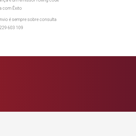
ança e um emissor rolling code
a com Êxito
envio é sempre sobre consulta
 229 603 109