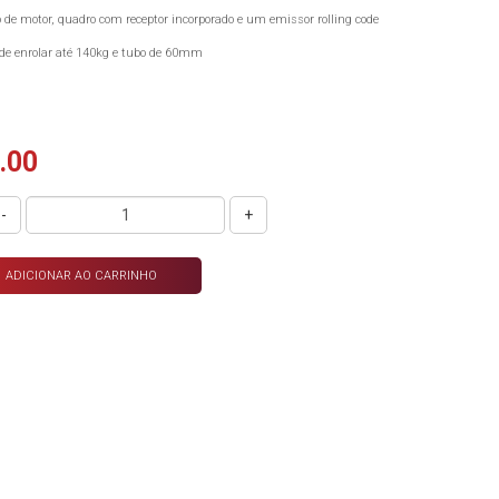
 de motor, quadro com receptor incorporado e um emissor rolling code
de enrolar até 140kg e tubo de 60mm
.00
-
+
ADICIONAR AO CARRINHO