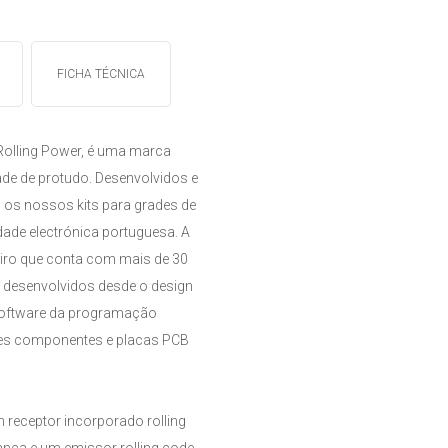
FICHA TÉCNICA
 Rolling Power, é uma marca
dade de protudo. Desenvolvidos e
 os nossos kits para grades de
dade electrónica portuguesa. A
iro que conta com mais de 30
 desenvolvidos desde o design
 software da programação
res componentes e placas PCB
m receptor incorporado rolling