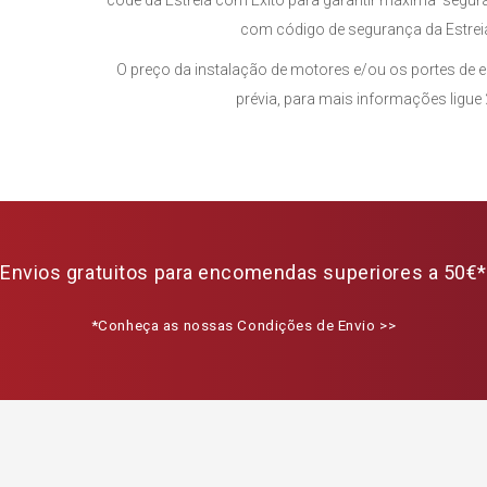
code da Estreia com Êxito para garantir máxima segur
com código de segurança da Estrei
O preço da instalação de motores e/ou os portes de 
prévia, para mais informações ligue
Envios gratuitos para encomendas superiores a 50€*
*Conheça as nossas Condições de Envio >>