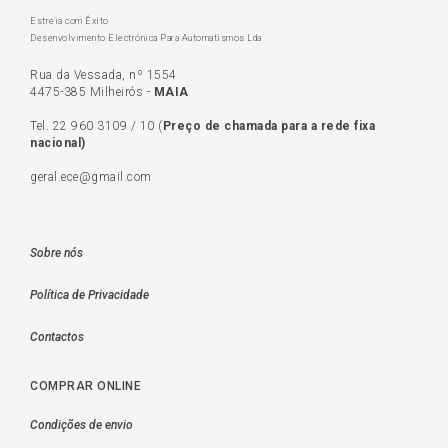
Estreia com Êxito
Desenvolvimento Electrónica Para Automatismos Lda
Rua da Vessada, nº 1554
4475-385 Milheirós -
MAIA
Tel.
22 960 3109
/
10
(
Preço de c
hamada para a rede fixa
nacional)
geral.ece@gmail.com
Sobre nós
Política de Privacidade
Contactos
COMPRAR ONLINE
Condições de envio