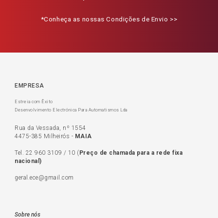
*Conheça as nossas Condições de Envio >>
EMPRESA
Estreia com Êxito
Desenvolvimento Electrónica Para Automatismos Lda
Rua da Vessada, nº 1554
4475-385 Milheirós -
MAIA
Tel.
22 960 3109
/
10
(
Preço de c
hamada para a rede fixa
nacional)
geral.ece@gmail.com
Sobre nós