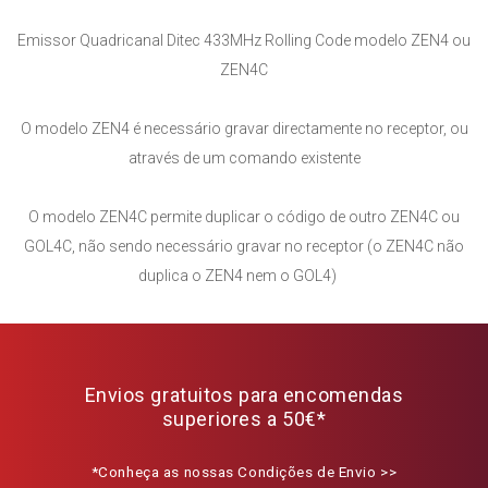
Emissor Quadricanal Ditec 433MHz Rolling Code modelo ZEN4 ou
ZEN4C
O modelo ZEN4 é necessário gravar directamente no receptor, ou
através de um comando existente
O modelo ZEN4C permite duplicar o código de outro ZEN4C ou
GOL4C, não sendo necessário gravar no receptor (o ZEN4C não
duplica o ZEN4 nem o GOL4)
Envios gratuitos para encomendas
superiores a 50€*
*Conheça as nossas Condições de Envio >>