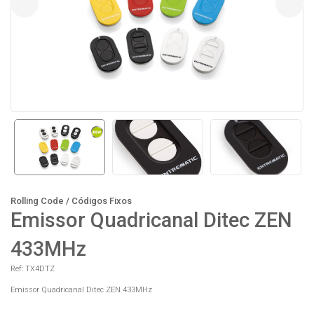
Modelo ZEN4C
Modelo ZEN4
Rolling Code / Códigos Fixos
Emissor Quadricanal Ditec ZEN
433MHz
Ref: TX4DTZ
Emissor Quadricanal Ditec ZEN 433MHz