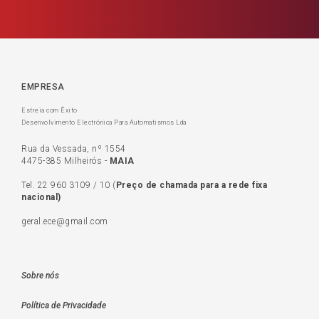
EMPRESA
Estreia com Êxito
Desenvolvimento Electrónica Para Automatismos Lda
Rua da Vessada, nº 1554
4475-385 Milheirós -
MAIA
Tel.
22 960 3109
/
10
(
Preço de c
hamada para a rede fixa
nacional)
geral.ece@gmail.com
Sobre nós
Política de Privacidade