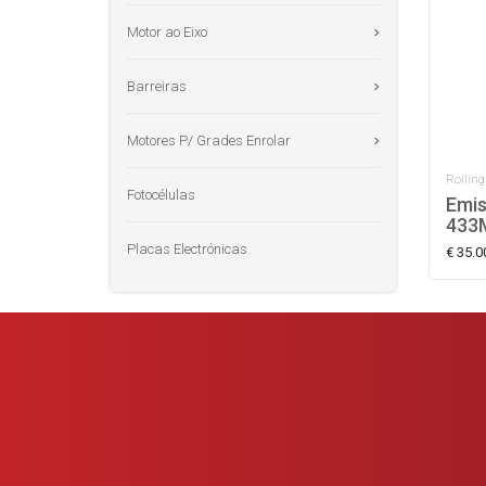
Motor ao Eixo
Barreiras
Motores P/ Grades Enrolar
Rolling
Fotocélulas
Emis
433
Placas Electrónicas
€ 35.0