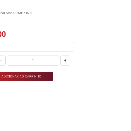
anal Nice 433MHz INTI
00
-
+
ADICIONAR AO CARRINHO