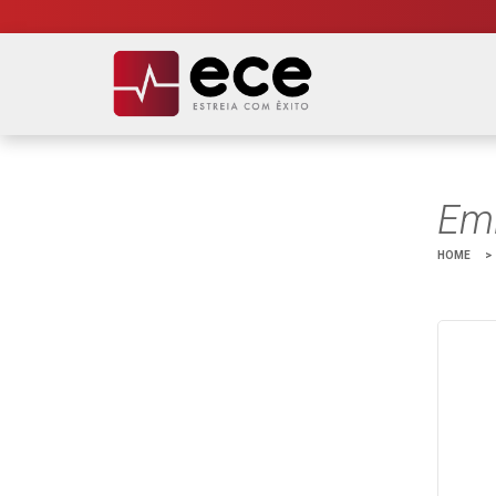
Emi
HOME
>