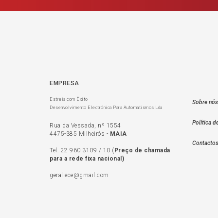
EMPRESA
Estreia com Êxito
Sobre nós
Desenvolvimento Electrónica Para Automatismos Lda
Política d
Rua da Vessada, nº 1554
4475-385 Milheirós -
MAIA
Contacto
Tel.
22 960 3109
/
10
(
Preço de c
hamada
para a rede fixa nacional)
geral.ece@gmail.com