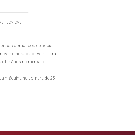
AS TÉCNICAS
s nossos comandos de copiar
enovar o nosso software para
 e trinários no mercado.
ta da máquina na compra de 25