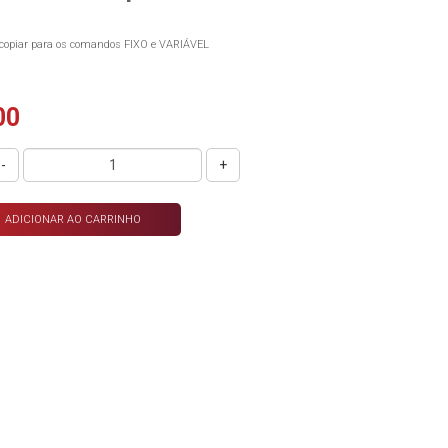
copiar para os comandos FIXO e VARIÁVEL
00
-
+
ADICIONAR AO CARRINHO