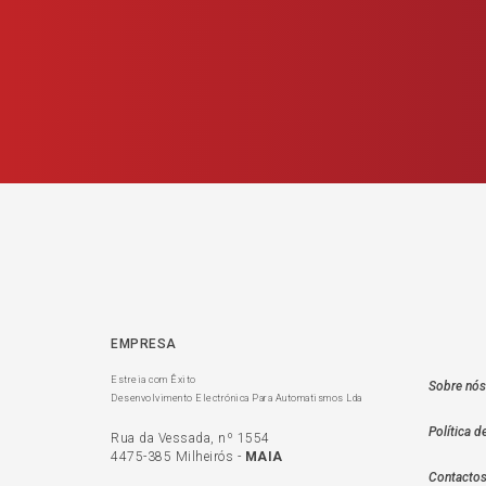
EMPRESA
Estreia com Êxito
Sobre nós
Desenvolvimento Electrónica Para Automatismos Lda
Política d
Rua da Vessada, nº 1554
4475-385 Milheirós -
MAIA
Contacto