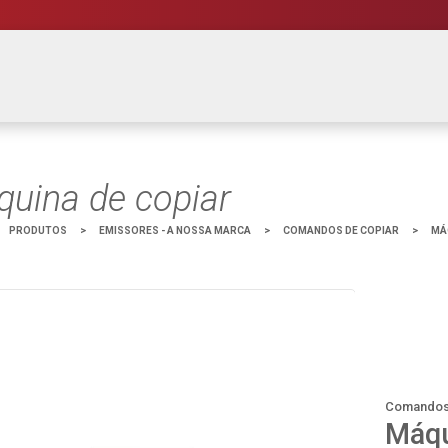
uina de copiar
PRODUTOS
>
EMISSORES - A NOSSA MARCA
>
COMANDOS DE COPIAR
>
MÁ
Comandos
Máqu