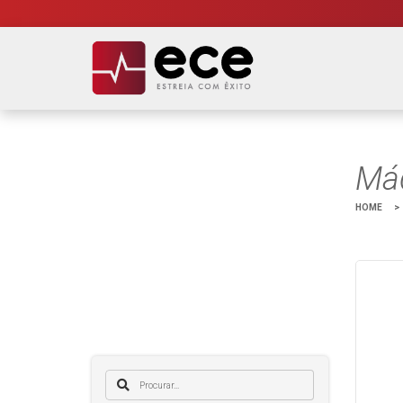
Máq
HOME
>