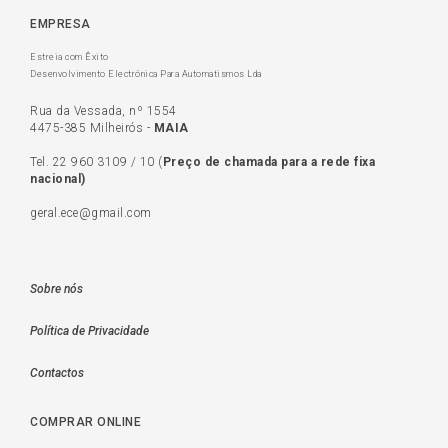
EMPRESA
Estreia com Êxito
Desenvolvimento Electrónica Para Automatismos Lda
Rua da Vessada, nº 1554
4475-385 Milheirós -
MAIA
Tel.
22 960 3109
/
10
(
Preço de c
hamada para a rede fixa
nacional)
geral.ece@gmail.com
Sobre nós
Política de Privacidade
Contactos
COMPRAR ONLINE