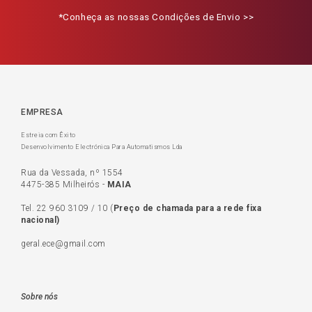
*Conheça as nossas Condições de Envio >>
EMPRESA
Estreia com Êxito
Desenvolvimento Electrónica Para Automatismos Lda
Rua da Vessada, nº 1554
4475-385 Milheirós -
MAIA
Tel.
22 960 3109
/
10
(
Preço de c
hamada para a rede fixa
nacional)
geral.ece@gmail.com
Sobre nós