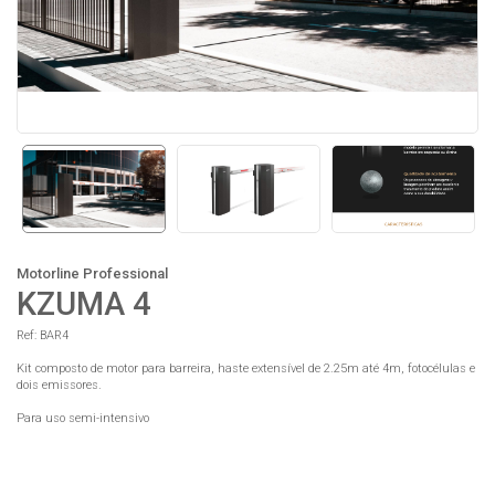
Motorline Professional
KZUMA 4
Ref: BAR4
Kit composto de motor para barreira, haste extensível de 2.25m até 4m, fotocélulas e
dois emissores.
Para uso semi-intensivo